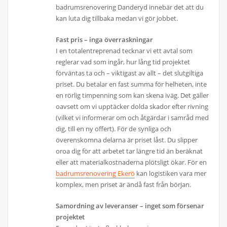
badrumsrenovering Danderyd innebär det att du
kan luta dig tillbaka medan vi gör jobbet.
Fast pris – inga överraskningar
I en totalentreprenad tecknar vi ett avtal som
reglerar vad som ingår, hur lång tid projektet
förväntas ta och – viktigast av allt – det slutgiltiga
priset. Du betalar en fast summa för helheten, inte
en rörlig timpenning som kan skena iväg. Det gäller
oavsett om vi upptäcker dolda skador efter rivning
(vilket vi informerar om och åtgärdar i samråd med
dig, till en ny offert). För de synliga och
överenskomna delarna är priset låst. Du slipper
oroa dig för att arbetet tar längre tid än beräknat
eller att materialkostnaderna plötsligt ökar. För en
badrumsrenovering Ekerö
kan logistiken vara mer
komplex, men priset är ändå fast från början.
Samordning av leveranser – inget som försenar
projektet