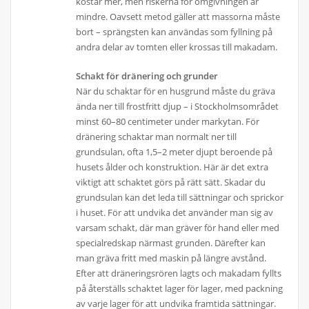
kostar mer, men riskerna för omgivningen är
mindre. Oavsett metod gäller att massorna måste
bort – sprängsten kan användas som fyllning på
andra delar av tomten eller krossas till makadam.
Schakt för dränering och grunder
När du schaktar för en husgrund måste du gräva
ända ner till frostfritt djup – i Stockholmsområdet
minst 60–80 centimeter under markytan. För
dränering schaktar man normalt ner till
grundsulan, ofta 1,5–2 meter djupt beroende på
husets ålder och konstruktion. Här är det extra
viktigt att schaktet görs på rätt sätt. Skadar du
grundsulan kan det leda till sättningar och sprickor
i huset. För att undvika det använder man sig av
varsam schakt, där man gräver för hand eller med
specialredskap närmast grunden. Därefter kan
man gräva fritt med maskin på längre avstånd.
Efter att dräneringsrören lagts och makadam fyllts
på återställs schaktet lager för lager, med packning
av varje lager för att undvika framtida sättningar.