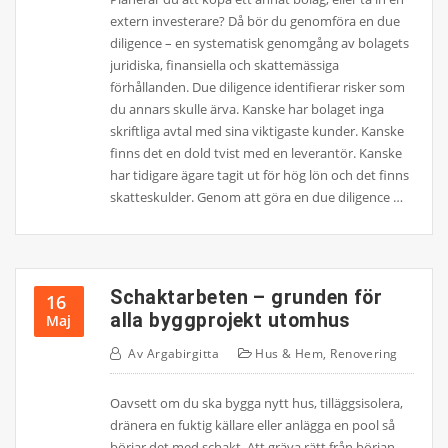
extern investerare? Då bör du genomföra en due
diligence – en systematisk genomgång av bolagets
juridiska, finansiella och skattemässiga
förhållanden. Due diligence identifierar risker som
du annars skulle ärva. Kanske har bolaget inga
skriftliga avtal med sina viktigaste kunder. Kanske
finns det en dold tvist med en leverantör. Kanske
har tidigare ägare tagit ut för hög lön och det finns
skatteskulder. Genom att göra en due diligence …
Schaktarbeten – grunden för
16
alla byggprojekt utomhus
Maj
Av
Argabirgitta
Hus & Hem
,
Renovering
Oavsett om du ska bygga nytt hus, tilläggsisolera,
dränera en fuktig källare eller anlägga en pool så
börjar det med schakt. Att gräva rätt från början