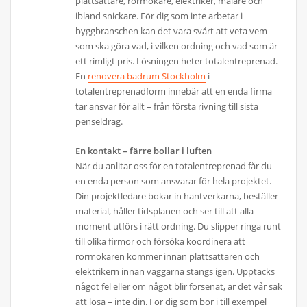
plattsättare, rörmokare, elektriker, målare och
ibland snickare. För dig som inte arbetar i
byggbranschen kan det vara svårt att veta vem
som ska göra vad, i vilken ordning och vad som är
ett rimligt pris. Lösningen heter totalentreprenad.
En
renovera badrum Stockholm
i
totalentreprenadform innebär att en enda firma
tar ansvar för allt – från första rivning till sista
penseldrag.
En kontakt – färre bollar i luften
När du anlitar oss för en totalentreprenad får du
en enda person som ansvarar för hela projektet.
Din projektledare bokar in hantverkarna, beställer
material, håller tidsplanen och ser till att alla
moment utförs i rätt ordning. Du slipper ringa runt
till olika firmor och försöka koordinera att
rörmokaren kommer innan plattsättaren och
elektrikern innan väggarna stängs igen. Upptäcks
något fel eller om något blir försenat, är det vår sak
att lösa – inte din. För dig som bor i till exempel