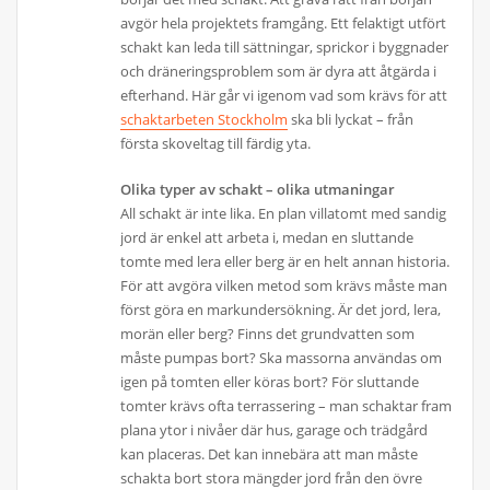
avgör hela projektets framgång. Ett felaktigt utfört
schakt kan leda till sättningar, sprickor i byggnader
och dräneringsproblem som är dyra att åtgärda i
efterhand. Här går vi igenom vad som krävs för att
schaktarbeten Stockholm
ska bli lyckat – från
första skoveltag till färdig yta.
Olika typer av schakt – olika utmaningar
All schakt är inte lika. En plan villatomt med sandig
jord är enkel att arbeta i, medan en sluttande
tomte med lera eller berg är en helt annan historia.
För att avgöra vilken metod som krävs måste man
först göra en markundersökning. Är det jord, lera,
morän eller berg? Finns det grundvatten som
måste pumpas bort? Ska massorna användas om
igen på tomten eller köras bort? För sluttande
tomter krävs ofta terrassering – man schaktar fram
plana ytor i nivåer där hus, garage och trädgård
kan placeras. Det kan innebära att man måste
schakta bort stora mängder jord från den övre