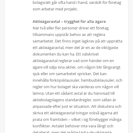
bolagsrätt går ofta hand i hand, särskilt för företag
som arbetar med projekt.
Aktieägaravtal – trygghet för alla ägare
När två eller fler personer driver ett företag
tillsammans uppstår behov av att reglera
samarbetet. Det finns inget lagkrav på att upprätta
ett aktieägaravtal, men det är en av de viktigaste
dokumenten du kan ha. Ett välskrivet
aktieägaravtal reglerar vad som händer om en
ägare vill sälja sina aktier, om någon blir långvarigt
sjuk eller om samarbetet spricker. Det kan
innehålla förköpsklausuler, hembudsklausuler, och
regler om hur bolaget ska värderas om någon vill
lämna. Utan ett sådant avtal är du hänvisad till
aktiebolagslagens standardregler, som sällan är
anpassade efter just er situation. Att diskutera och
skriva ett aktieägaravtal tvingar också ägarna att
prata om framtiden – vilket i sig förebygger många
konflikter. Avtalet behöver inte vara långt och
detaljerat, men det måste täcka de viktigaste