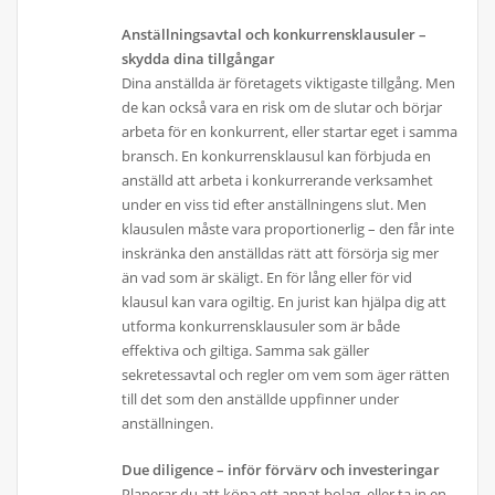
Anställningsavtal och konkurrensklausuler –
skydda dina tillgångar
Dina anställda är företagets viktigaste tillgång. Men
de kan också vara en risk om de slutar och börjar
arbeta för en konkurrent, eller startar eget i samma
bransch. En konkurrensklausul kan förbjuda en
anställd att arbeta i konkurrerande verksamhet
under en viss tid efter anställningens slut. Men
klausulen måste vara proportionerlig – den får inte
inskränka den anställdas rätt att försörja sig mer
än vad som är skäligt. En för lång eller för vid
klausul kan vara ogiltig. En jurist kan hjälpa dig att
utforma konkurrensklausuler som är både
effektiva och giltiga. Samma sak gäller
sekretessavtal och regler om vem som äger rätten
till det som den anställde uppfinner under
anställningen.
Due diligence – inför förvärv och investeringar
Planerar du att köpa ett annat bolag, eller ta in en