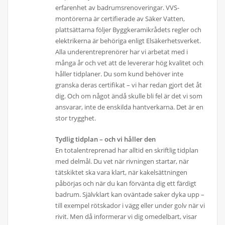
erfarenhet av badrumsrenoveringar. VVS-
montörerna är certifierade av Säker Vatten,
plattsättarna följer Byggkeramikrådets regler och
elektrikerna är behöriga enligt Elsäkerhetsverket.
Alla underentreprenörer har vi arbetat med i
många år och vet att de levererar hög kvalitet och
håller tidplaner. Du som kund behöver inte
granska deras certifikat – vi har redan gjort det åt
dig. Och om något ändå skulle bli fel är det vi som
ansvarar, inte de enskilda hantverkarna. Det är en
stor trygghet.
Tydlig tidplan – och vi håller den
En totalentreprenad har alltid en skriftlig tidplan
med delmål. Du vet när rivningen startar, när
tätskiktet ska vara klart, när kakelsättningen
påbörjas och när du kan förvänta dig ett färdigt
badrum. Självklart kan oväntade saker dyka upp –
till exempel rötskador i vägg eller under golv när vi
rivit. Men då informerar vi dig omedelbart, visar