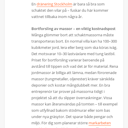
En
dränering Stockholm
är bara så bra som
schaktet den vilar på – fuskar du här kommer
vattnet tillbaka inom några år.
Bortforsling av massor – en viktig kostnadspost
Många glömmer bort att schaktmassorna måste
transporteras bort. En normal villa kan ha 100–300
kubikmeter jord, lera eller berg som ska köras iväg.
Det motsvarar 10–30 lastväxlare med tung lastbil.
Priset för bortforsling varierar beroende på
avstånd till tippen och vad det är för material. Rena
jordmassor är billiga att lämna, medan förorenade
massor (tungmetaller, oljerester) kräver särskilda
deponier och kostar mångdubbelt mer. En bra
entreprenör tar prover på massorna tidigt i
projektet så att du slipper överraskningar. Vissa
massor kan återanvändas på tomten – till exempel
som utfyllnad bakom stödmurar eller som bas
under nya gräsytor. Det sparar både pengar och
miljö. För dig som planerar större
markarbeten