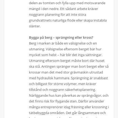
delen av tomten och fylla upp med motsvarande
mängd i den nedre. Ett sådant arbete kräver
noggrann planering för att inte störa
grundvattnets naturliga flöde eller skapa instabila
slänter.
Bygga på berg – sprängning eller kross?
Berg i marken är både en välsignelse och en
utmaning. Välsignelse eftersom berget bär hur
mycket som helst – här blir det inga sättningar.
Utmaning eftersom berget måste bort där huset
ska stå. Antingen spränger man bort berget eller så
krossar man det med stor grävmaskin utrustad
med hydraulisk hammare. Sprängning är snabbast
och billigast för större volymer, men kräver
tillstånd och noggrann säkerhetsplanering.
Närliggande hus kan påverkas av sprängvågor, och
det finns risk för flygande sten. Därför använder
många entreprenörer idag fräsning eller krossning i
tätbebyggda områden. Det går långsammare och