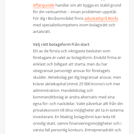
Affärsjuridik
handlar om att bygga en stabil grund
för din verksamhet – innan problemen uppstår.
För dig i Boråsområdet finns
advokatbyrå Borås
med specialistkompetens inom bolagsrätt och
avtalsrätt.
Välj rätt bolagsform från start
Ett av de första och viktigaste besluten som
företagare är valet av bolagsform. Enskild firma är
enklast och billigast att starta, men du har
obegränsat personligt ansvar för företagets
skulder. Aktiebolag ger dig begränsat ansvar, men
kräver aktiekapital (minst 25 000 kronor) och mer
administration. Handelsbolag och
kommanditbolag är andra alternativ med sina
egna för- och nackdelar. Valet påverkar allt från din
privatekonomi till dina möjligheter att ta in externa
investerare. En felaktig bolagsform kan leda till
onödig skatt, sämre finansieringsmöjligheter och i
värsta fall personlig konkurs. Entreprenadrätt och