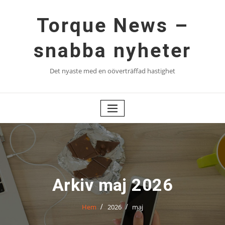
Hoppa
till
Torque News –
innehåll
snabba nyheter
Det nyaste med en oöverträffad hastighet
Arkiv maj 2026
Hem
2026
maj