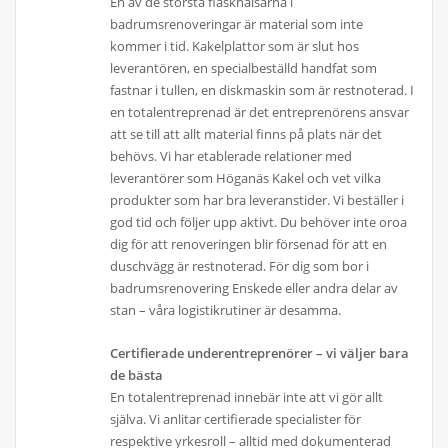
En av de största flaskhalsarna i
badrumsrenoveringar är material som inte
kommer i tid. Kakelplattor som är slut hos
leverantören, en specialbeställd handfat som
fastnar i tullen, en diskmaskin som är restnoterad. I
en totalentreprenad är det entreprenörens ansvar
att se till att allt material finns på plats när det
behövs. Vi har etablerade relationer med
leverantörer som Höganäs Kakel och vet vilka
produkter som har bra leveranstider. Vi beställer i
god tid och följer upp aktivt. Du behöver inte oroa
dig för att renoveringen blir försenad för att en
duschvägg är restnoterad. För dig som bor i
badrumsrenovering Enskede eller andra delar av
stan – våra logistikrutiner är desamma.
Certifierade underentreprenörer – vi väljer bara
de bästa
En totalentreprenad innebär inte att vi gör allt
själva. Vi anlitar certifierade specialister för
respektive yrkesroll – alltid med dokumenterad