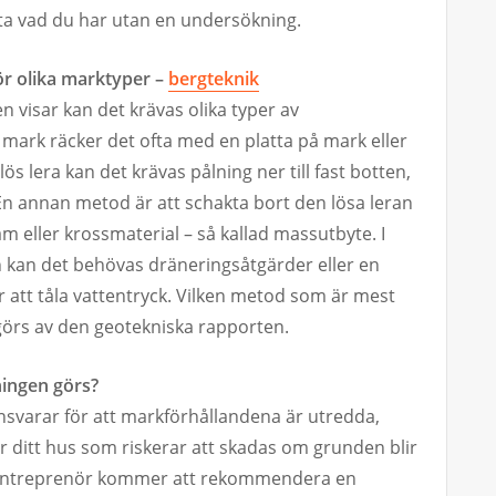
ta vad du har utan en undersökning.
r olika marktyper –
bergteknik
visar kan det krävas olika typer av
 mark räcker det ofta med en platta på mark eller
s lera kan det krävas pålning ner till fast botten,
 En annan metod är att schakta bort den lösa leran
 eller krossmaterial – så kallad massutbyte. I
kan det behövas dräneringsåtgärder eller en
att tåla vattentryck. Vilken metod som är mest
görs av den geotekniska rapporten.
ingen görs?
svarar för att markförhållandena är utredda,
är ditt hus som riskerar att skadas om grunden blir
byggentreprenör kommer att rekommendera en