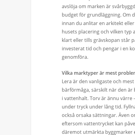
avslöja om marken är svårbyggd,
budget för grundläggning. Om 
innan du anlitar en arkitekt ell
husets placering och vilken typ a
klart eller tills grävskopan står
investerat tid och pengar i en k
genomföra.
Vilka marktyper är mest proble
Lera är den vanligaste och mest
bärförmåga, särskilt när den är 
i vattenhalt. Torv är ännu värre
under tryck under lång tid. Fyl
också orsaka sättningar. Även 
eftersom vattentrycket kan påv
däremot utmärkta byggmarker e