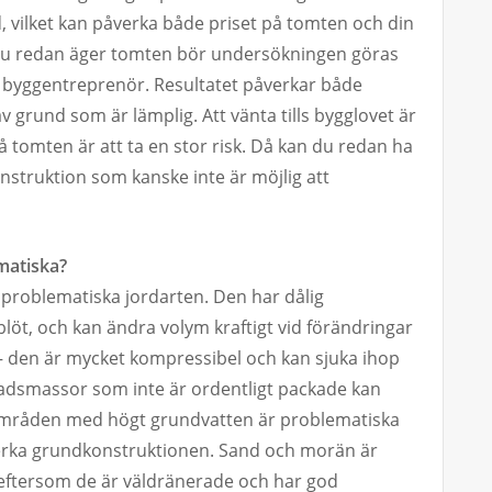
 vilket kan påverka både priset på tomten och din
du redan äger tomten bör undersökningen göras
er byggentreprenör. Resultatet påverkar både
v grund som är lämplig. Att vänta tills bygglovet är
 på tomten är att ta en stor risk. Då kan du redan ha
onstruktion som kanske inte är möjlig att
matiska?
 problematiska jordarten. Den har dålig
blöt, och kan ändra volym kraftigt vid förändringar
 – den är mycket kompressibel och kan sjuka ihop
lnadsmassor som inte är ordentligt packade kan
områden med högt grundvatten är problematiska
erka grundkonstruktionen. Sand och morän är
ftersom de är väldränerade och har god