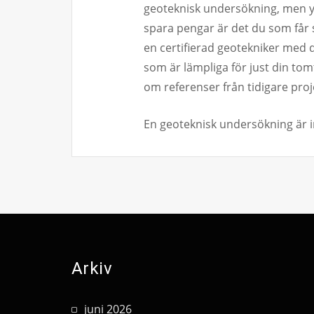
geoteknisk undersökning, men ytte
spara pengar är det du som får s
en certifierad geotekniker med
som är lämpliga för just din tom
om referenser från tidigare proj
En geoteknisk undersökning är i
Arkiv
juni 2026