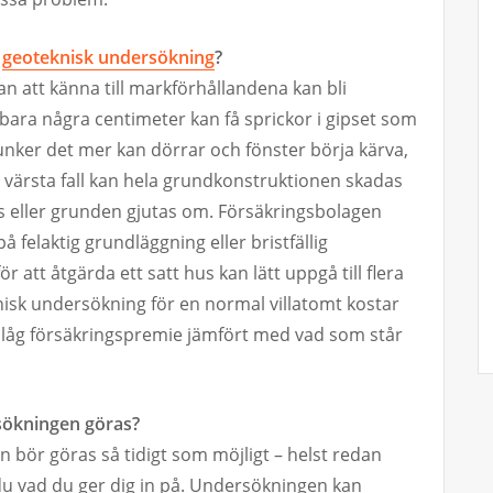
n
geoteknisk undersökning
?
n att känna till markförhållandena kan bli
bara några centimeter kan få sprickor i gipset som
unker det mer kan dörrar och fönster börja kärva,
 I värsta fall kan hela grundkonstruktionen skadas
vas eller grunden gjutas om. Försäkringsbolagen
 felaktig grundläggning eller bristfällig
att åtgärda ett satt hus kan lätt uppgå till flera
isk undersökning för en normal villatomt kostar
 låg försäkringspremie jämfört med vad som står
sökningen göras?
bör göras så tidigt som möjligt – helst redan
u vad du ger dig in på. Undersökningen kan