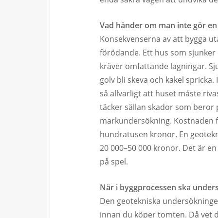
Vad händer om man inte gör e
Konsekvenserna av att bygga uta
förödande. Ett hus som sjunker 
kräver omfattande lagningar. Sj
golv bli skeva och kakel spricka.
så allvarligt att huset måste ri
täcker sällan skador som beror på
markundersökning. Kostnaden för 
hundratusen kronor. En geotekn
20 000–50 000 kronor. Det är en
på spel.
När i byggprocessen ska under
Den geotekniska undersökningen 
innan du köper tomten. Då vet d