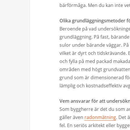
bärförmåga. Men du kan inte ve
Olika grundläggningsmetoder fö
Beroende på vad undersökningen 
grundläggning. På fast, bärande
sulor under bärande väggar. På lö
vilket är dyrt och tidskrävande.
och fylla på med packad makadam
områden med högt grundvatten 
grund som är dimensionerad för 
lämplig och kostnadseffektiv av
Vem ansvarar för att undersökn
Som byggherre är det du som an
gäller även
radonmätning
. Det 
fel. En seriös arkitekt eller 