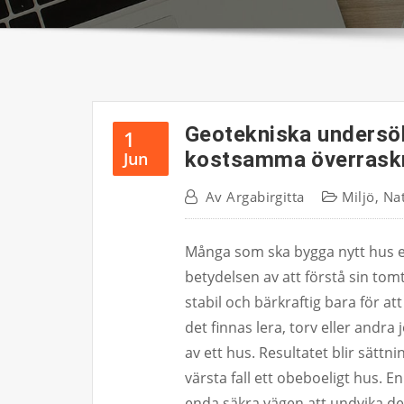
Geotekniska undersök
1
kostsamma överrask
Jun
Av
Argabirgitta
Miljö
,
Na
Många som ska bygga nytt hus el
betydelsen av att förstå sin to
stabil och bärkraftig bara för a
det finnas lera, torv eller andra
av ett hus. Resultatet blir sättn
värsta fall ett obeboeligt hus. 
enda säkra vägen att undvika d