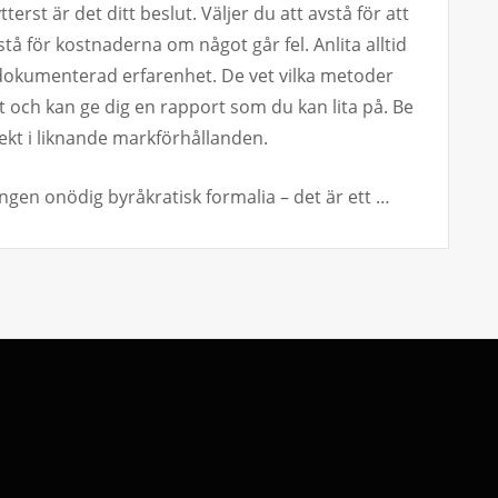
rst är det ditt beslut. Väljer du att avstå för att
tå för kostnaderna om något går fel. Anlita alltid
 dokumenterad erfarenhet. De vet vilka metoder
t och kan ge dig en rapport som du kan lita på. Be
ekt i liknande markförhållanden.
ngen onödig byråkratisk formalia – det är ett …