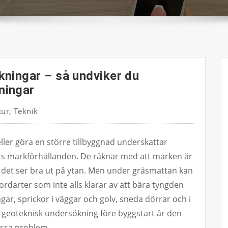
ningar – så undviker du
ningar
tur
,
Teknik
ler göra en större tillbyggnad underskattar
mts markförhållanden. De räknar med att marken är
tt det ser bra ut på ytan. Men under gräsmattan kan
 jordarter som inte alls klarar av att bära tyngden
ingar, sprickor i väggar och golv, sneda dörrar och i
En geoteknisk undersökning före byggstart är den
essa problem.