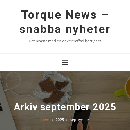
Hoppa
till
Torque News –
innehåll
snabba nyheter
Det nyaste med en oöverträffad hastighet
Arkiv september 2025
Hem
2025
september