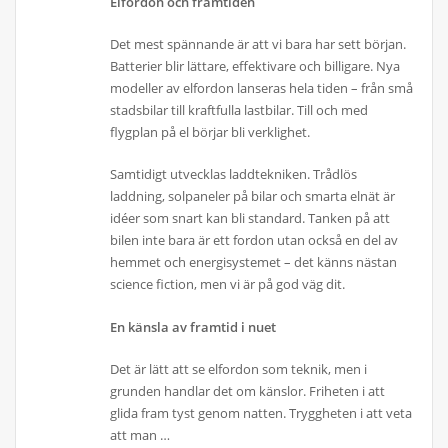
Elfordon och framtiden
Det mest spännande är att vi bara har sett början.
Batterier blir lättare, effektivare och billigare. Nya
modeller av elfordon lanseras hela tiden – från små
stadsbilar till kraftfulla lastbilar. Till och med
flygplan på el börjar bli verklighet.
Samtidigt utvecklas laddtekniken. Trådlös
laddning, solpaneler på bilar och smarta elnät är
idéer som snart kan bli standard. Tanken på att
bilen inte bara är ett fordon utan också en del av
hemmet och energisystemet – det känns nästan
science fiction, men vi är på god väg dit.
En känsla av framtid i nuet
Det är lätt att se elfordon som teknik, men i
grunden handlar det om känslor. Friheten i att
glida fram tyst genom natten. Tryggheten i att veta
att man …