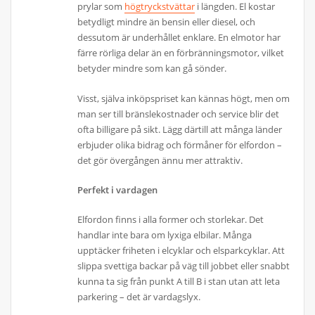
prylar som
högtryckstvättar
i längden. El kostar
betydligt mindre än bensin eller diesel, och
dessutom är underhållet enklare. En elmotor har
färre rörliga delar än en förbränningsmotor, vilket
betyder mindre som kan gå sönder.
Visst, själva inköpspriset kan kännas högt, men om
man ser till bränslekostnader och service blir det
ofta billigare på sikt. Lägg därtill att många länder
erbjuder olika bidrag och förmåner för elfordon –
det gör övergången ännu mer attraktiv.
Perfekt i vardagen
Elfordon finns i alla former och storlekar. Det
handlar inte bara om lyxiga elbilar. Många
upptäcker friheten i elcyklar och elsparkcyklar. Att
slippa svettiga backar på väg till jobbet eller snabbt
kunna ta sig från punkt A till B i stan utan att leta
parkering – det är vardagslyx.