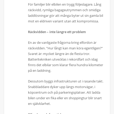
För familjer blir elbilen en trygg följeslagare. Lång
räckvidd, rymliga bagageutrymmen och smidiga
laddlösningar gör att många byter ut sin gamla bil
mot en eldriven variant utan att kompromissa.
Räckvidden – inte längre ett problem
En av de vanligaste frågorna kring elfordon är
räckvidden. ”Hur långt kan man köra egentligen?”
Svaret är: mycket längre än de flesta tror.
Batteritekniken utvecklas i rekordfart och idag
finns det elbilar som klarar flera hundra kilometer
på en laddning.
Dessutom byggs infrastrukturen ut i rasande takt.
Snabbladdare dyker upp längs motorvägar, i
köpcentrum och på parkeringsplatser. Att ladda
bilen under en fika eller en shoppingtur blir snart
en självklarhet.