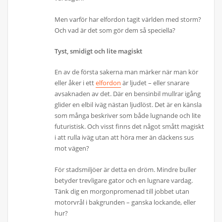
Men varför har elfordon tagit världen med storm?
Och vad är det som gör dem så speciella?
Tyst, smidigt och lite magiskt
En av de första sakerna man märker när man kör
eller åker i ett
elfordon
är ljudet – eller snarare
avsaknaden av det. Där en bensinbil mullrar igång
glider en elbil iväg nästan ljudlöst. Det är en känsla
som många beskriver som både lugnande och lite
futuristisk. Och visst finns det något smått magiskt
i att rulla iväg utan att höra mer än däckens sus
mot vägen?
För stadsmiljöer är detta en dröm. Mindre buller
betyder trevligare gator och en lugnare vardag.
Tänk dig en morgonpromenad till jobbet utan
motorvrål i bakgrunden – ganska lockande, eller
hur?