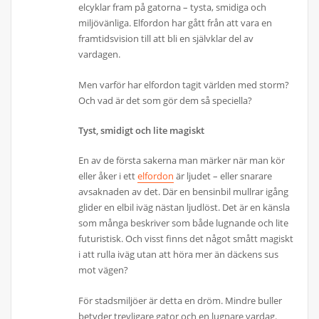
elcyklar fram på gatorna – tysta, smidiga och
miljövänliga. Elfordon har gått från att vara en
framtidsvision till att bli en självklar del av
vardagen.
Men varför har elfordon tagit världen med storm?
Och vad är det som gör dem så speciella?
Tyst, smidigt och lite magiskt
En av de första sakerna man märker när man kör
eller åker i ett
elfordon
är ljudet – eller snarare
avsaknaden av det. Där en bensinbil mullrar igång
glider en elbil iväg nästan ljudlöst. Det är en känsla
som många beskriver som både lugnande och lite
futuristisk. Och visst finns det något smått magiskt
i att rulla iväg utan att höra mer än däckens sus
mot vägen?
För stadsmiljöer är detta en dröm. Mindre buller
betyder trevligare gator och en lugnare vardag.