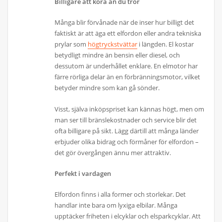
Billigare att köra än du tror
Många blir förvånade när de inser hur billigt det
faktiskt är att äga ett elfordon eller andra tekniska
prylar som
högtryckstvättar
i längden. El kostar
betydligt mindre än bensin eller diesel, och
dessutom är underhållet enklare. En elmotor har
färre rörliga delar än en förbränningsmotor, vilket
betyder mindre som kan gå sönder.
Visst, själva inköpspriset kan kännas högt, men om
man ser till bränslekostnader och service blir det
ofta billigare på sikt. Lägg därtill att många länder
erbjuder olika bidrag och förmåner för elfordon –
det gör övergången ännu mer attraktiv.
Perfekt i vardagen
Elfordon finns i alla former och storlekar. Det
handlar inte bara om lyxiga elbilar. Många
upptäcker friheten i elcyklar och elsparkcyklar. Att