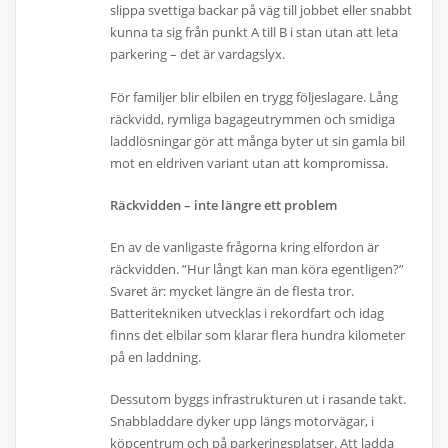
slippa svettiga backar på väg till jobbet eller snabbt
kunna ta sig från punkt A till B i stan utan att leta
parkering – det är vardagslyx.
För familjer blir elbilen en trygg följeslagare. Lång
räckvidd, rymliga bagageutrymmen och smidiga
laddlösningar gör att många byter ut sin gamla bil
mot en eldriven variant utan att kompromissa.
Räckvidden – inte längre ett problem
En av de vanligaste frågorna kring elfordon är
räckvidden. ”Hur långt kan man köra egentligen?”
Svaret är: mycket längre än de flesta tror.
Batteritekniken utvecklas i rekordfart och idag
finns det elbilar som klarar flera hundra kilometer
på en laddning.
Dessutom byggs infrastrukturen ut i rasande takt.
Snabbladdare dyker upp längs motorvägar, i
köpcentrum och på parkeringsplatser. Att ladda