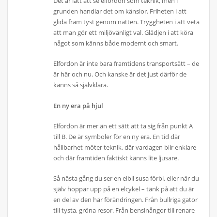
Det är lätt att se elfordon som teknik, men i
grunden handlar det om känslor. Friheten i att
glida fram tyst genom natten. Tryggheten i att veta
att man gör ett miljövänligt val. Glädjen i att köra
något som känns både modernt och smart.
Elfordon är inte bara framtidens transportsätt – de
är här och nu. Och kanske är det just därför de
känns så självklara.
En ny era på hjul
Elfordon är mer än ett sätt att ta sig från punkt A
till B. De är symboler för en ny era. En tid där
hållbarhet möter teknik, där vardagen blir enklare
och där framtiden faktiskt känns lite ljusare.
Så nästa gång du ser en elbil susa förbi, eller när du
själv hoppar upp på en elcykel – tänk på att du är
en del av den här förändringen. Från bullriga gator
till tysta, gröna resor. Från bensinångor till renare