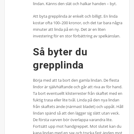
lindan. Känns den slät och halkar handen – byt.
Att byta grepplinda är enkelt och billigt. En linda
kostar ofta 100–200 kronor, och det tar bara några
minuter att linda på en ny. Det är en liten
investering för en stor förbättring av spelkänslan.
Så byter du
grepplinda
Börja med att ta bort den gamla lindan. De flesta
lindor är självhäftande och går att riva av för hand.
Ta bort eventuellt klisterrester från skaftet med en
fuktig trasa eller lite tvål. Linda på den nya lindan
från skaftets ände (närmast bladet) och uppåt. Håll
lindan spänd så att den lägger sig slätt utan veck.
De första varven bör överlappa varandra lite.
Fortsätt upp mot handgreppet. Mot slutet kan du
kapa lindan med en sax och trycka fast änden mot