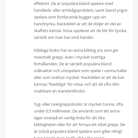
effektivt. De är populära bland spelare med
handleds- eller armbågsproblem, samt bland yngre
spelare som fortfarande bygger upp sin
handstyrka. Nackdelen är att de döljer en del av
skaftets känsla. Vissa upplever att de blir för tjocka,
särskilt om man har små händer.
Klibbiga lindor har en extra klibbig yta som ger
maximalt grepp, även i mycket svettiga
förhållanden. De är särskilt populära bland
målvakter och utespelare som spelar i varma hallar
eller som svettas mycket. Nackdelen är att de kan
kännas ”kladdiga” för vissa, och att de ofta slits
snabbare än standardlindor.
Tyg- eller övergreppslindor är mycket tunna, ofta
under 0,5 millimeter. De används som ett extra
lager ovanpå en vanlig linda för att öka
klibbigheten eller för att förnya ett slitet grepp. De
är också populära bland spelare som gillar riktigt
tunn känsla men ändå vill ha lite grepp.