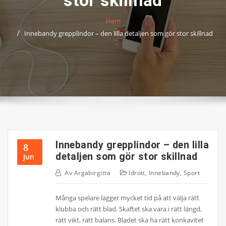
stor skillnad
Hem
Innebandy grepplindor – den lilla detaljen som gör stor skillnad
Innebandy grepplindor – den lilla
8
detaljen som gör stor skillnad
Jun
Av
Argabirgitta
Idrott
,
Innebandy
,
Sport
Många spelare lägger mycket tid på att välja rätt
klubba och rätt blad. Skaftet ska vara i rätt längd,
rätt vikt, rätt balans. Bladet ska ha rätt konkavitet