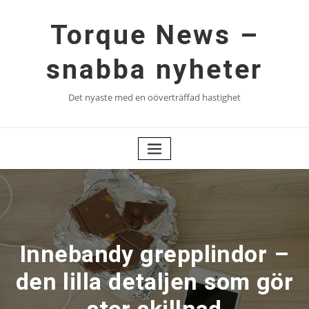
Hoppa
till
Torque News –
innehåll
snabba nyheter
Det nyaste med en oöverträffad hastighet
Innebandy grepplindor –
den lilla detaljen som gör