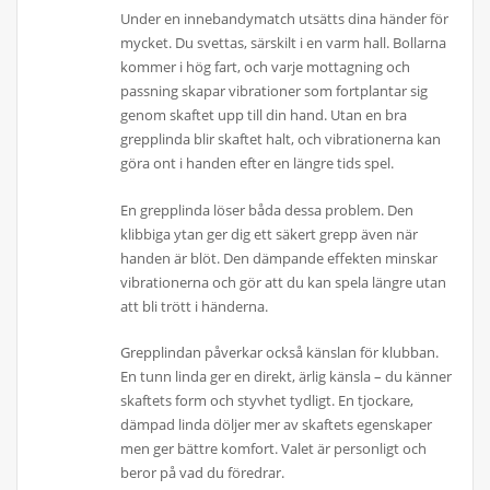
Under en innebandymatch utsätts dina händer för
mycket. Du svettas, särskilt i en varm hall. Bollarna
kommer i hög fart, och varje mottagning och
passning skapar vibrationer som fortplantar sig
genom skaftet upp till din hand. Utan en bra
grepplinda blir skaftet halt, och vibrationerna kan
göra ont i handen efter en längre tids spel.
En grepplinda löser båda dessa problem. Den
klibbiga ytan ger dig ett säkert grepp även när
handen är blöt. Den dämpande effekten minskar
vibrationerna och gör att du kan spela längre utan
att bli trött i händerna.
Grepplindan påverkar också känslan för klubban.
En tunn linda ger en direkt, ärlig känsla – du känner
skaftets form och styvhet tydligt. En tjockare,
dämpad linda döljer mer av skaftets egenskaper
men ger bättre komfort. Valet är personligt och
beror på vad du föredrar.