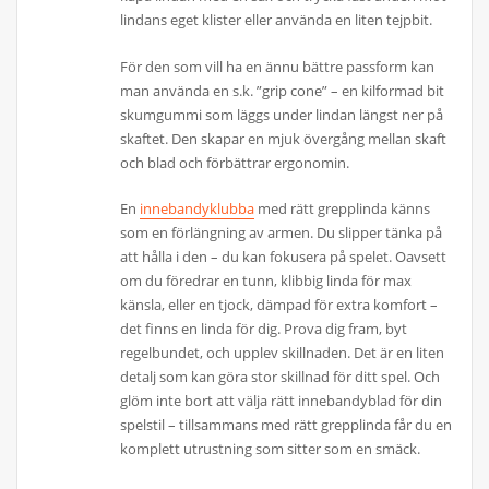
lindans eget klister eller använda en liten tejpbit.
För den som vill ha en ännu bättre passform kan
man använda en s.k. ”grip cone” – en kilformad bit
skumgummi som läggs under lindan längst ner på
skaftet. Den skapar en mjuk övergång mellan skaft
och blad och förbättrar ergonomin.
En
innebandyklubba
med rätt grepplinda känns
som en förlängning av armen. Du slipper tänka på
att hålla i den – du kan fokusera på spelet. Oavsett
om du föredrar en tunn, klibbig linda för max
känsla, eller en tjock, dämpad för extra komfort –
det finns en linda för dig. Prova dig fram, byt
regelbundet, och upplev skillnaden. Det är en liten
detalj som kan göra stor skillnad för ditt spel. Och
glöm inte bort att välja rätt innebandyblad för din
spelstil – tillsammans med rätt grepplinda får du en
komplett utrustning som sitter som en smäck.