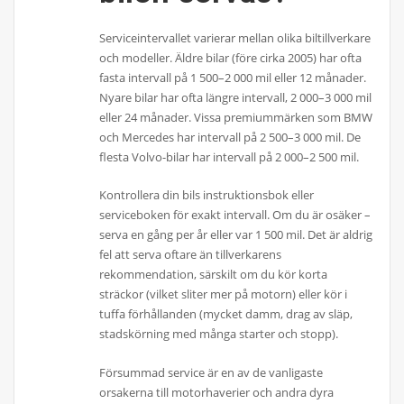
Serviceintervallet varierar mellan olika biltillverkare
och modeller. Äldre bilar (före cirka 2005) har ofta
fasta intervall på 1 500–2 000 mil eller 12 månader.
Nyare bilar har ofta längre intervall, 2 000–3 000 mil
eller 24 månader. Vissa premiummärken som BMW
och Mercedes har intervall på 2 500–3 000 mil. De
flesta Volvo-bilar har intervall på 2 000–2 500 mil.
Kontrollera din bils instruktionsbok eller
serviceboken för exakt intervall. Om du är osäker –
serva en gång per år eller var 1 500 mil. Det är aldrig
fel att serva oftare än tillverkarens
rekommendation, särskilt om du kör korta
sträckor (vilket sliter mer på motorn) eller kör i
tuffa förhållanden (mycket damm, drag av släp,
stadskörning med många starter och stopp).
Försummad service är en av de vanligaste
orsakerna till motorhaverier och andra dyra