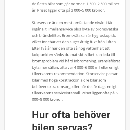
de flesta bilar som går normalt, 1 500–2 500 mil per
år. Priset ligger ofta på 3 000–5 000 kronor.
Storservice är den mest omfattande nivån. Här
ingår allt i mellanservice plus byte av bromsvätska
och bränslefilter. Bromsvätskan är hygroskopisk,
vilket innebär att den suger åt sig fukt från luften.
Efter två år har den ofta så hög vattenhalt att
kokpunkten sänks dramatiskt, vilket kan leda till
bromsproblem vid hård inbromsning. Bränslefiltret
byts mer sällan, ofta var 4 000–6 000 mil eller enligt
tillverkarens rekommendation. Storservice passar
bilar med höga körsträckor, äldre bilar som
behöver extra omsorg, eller när det är dags enligt
tillverkarens serviceintervall. Priset ligger ofta på 5
000–8 000 kronor.
Hur ofta behöver
bilen servas?