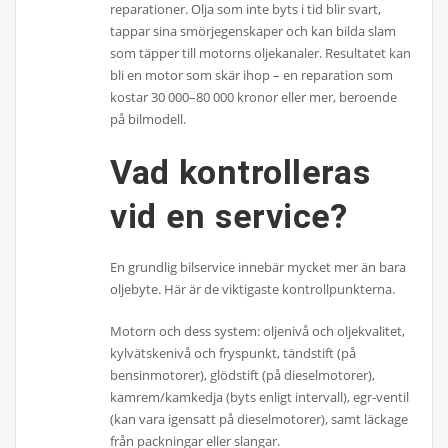
reparationer. Olja som inte byts i tid blir svart,
tappar sina smörjegenskaper och kan bilda slam
som täpper till motorns oljekanaler. Resultatet kan
bli en motor som skär ihop – en reparation som
kostar 30 000–80 000 kronor eller mer, beroende
på bilmodell.
Vad kontrolleras
vid en service?
En grundlig bilservice innebär mycket mer än bara
oljebyte. Här är de viktigaste kontrollpunkterna.
Motorn och dess system: oljenivå och oljekvalitet,
kylvätskenivå och fryspunkt, tändstift (på
bensinmotorer), glödstift (på dieselmotorer),
kamrem/kamkedja (byts enligt intervall), egr-ventil
(kan vara igensatt på dieselmotorer), samt läckage
från packningar eller slangar.