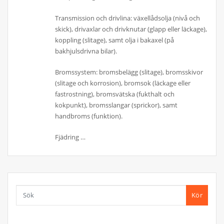
Transmission och drivlina: växellådsolja (nivå och
skick), drivaxlar och drivknutar (glapp eller läckage),
koppling (slitage), samt olja i bakaxel (på
bakhjulsdrivna bilar).
Bromssystem: bromsbelägg (slitage), bromsskivor
(slitage och korrosion), bromsok (läckage eller
fastrostning), bromsvätska (fukthalt och
kokpunkt), bromsslangar (sprickor), samt
handbroms (funktion).
Fjädring …
Kör