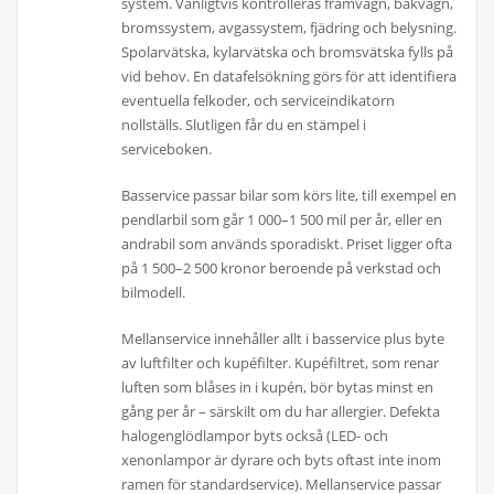
system. Vanligtvis kontrolleras framvagn, bakvagn,
bromssystem, avgassystem, fjädring och belysning.
Spolarvätska, kylarvätska och bromsvätska fylls på
vid behov. En datafelsökning görs för att identifiera
eventuella felkoder, och serviceindikatorn
nollställs. Slutligen får du en stämpel i
serviceboken.
Basservice passar bilar som körs lite, till exempel en
pendlarbil som går 1 000–1 500 mil per år, eller en
andrabil som används sporadiskt. Priset ligger ofta
på 1 500–2 500 kronor beroende på verkstad och
bilmodell.
Mellanservice innehåller allt i basservice plus byte
av luftfilter och kupéfilter. Kupéfiltret, som renar
luften som blåses in i kupén, bör bytas minst en
gång per år – särskilt om du har allergier. Defekta
halogenglödlampor byts också (LED- och
xenonlampor är dyrare och byts oftast inte inom
ramen för standardservice). Mellanservice passar