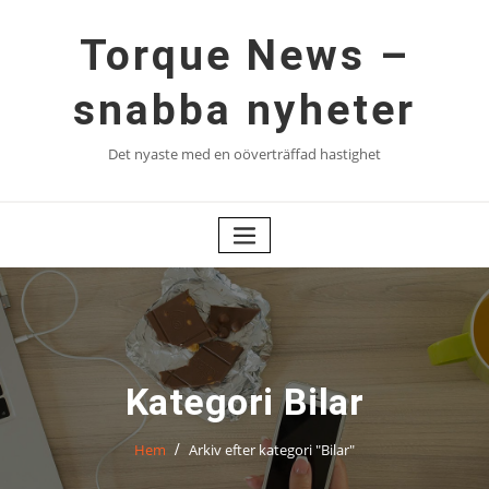
Hoppa
till
Torque News –
innehåll
snabba nyheter
Det nyaste med en oöverträffad hastighet
Kategori Bilar
Hem
Arkiv efter kategori "Bilar"