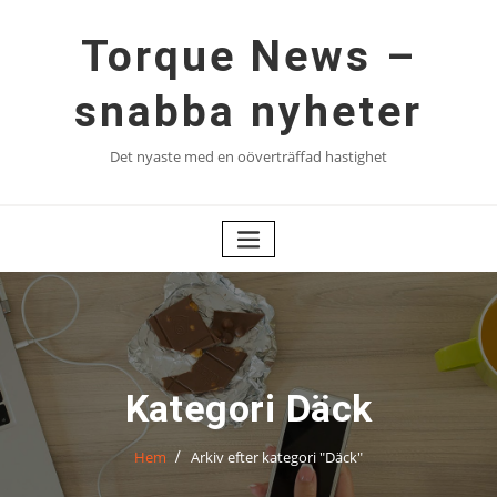
Hoppa
till
Torque News –
innehåll
snabba nyheter
Det nyaste med en oöverträffad hastighet
Kategori Däck
Hem
Arkiv efter kategori "Däck"