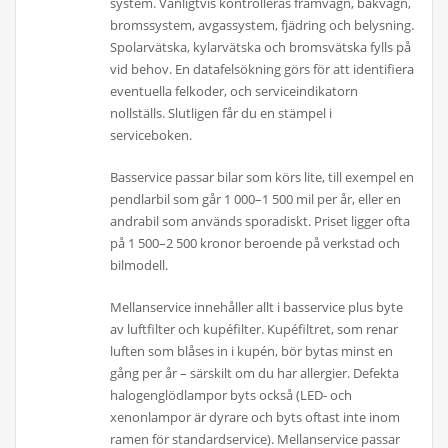
system. Vanligtvis kontrolleras framvagn, bakvagn,
bromssystem, avgassystem, fjädring och belysning.
Spolarvätska, kylarvätska och bromsvätska fylls på
vid behov. En datafelsökning görs för att identifiera
eventuella felkoder, och serviceindikatorn
nollställs. Slutligen får du en stämpel i
serviceboken.
Basservice passar bilar som körs lite, till exempel en
pendlarbil som går 1 000–1 500 mil per år, eller en
andrabil som används sporadiskt. Priset ligger ofta
på 1 500–2 500 kronor beroende på verkstad och
bilmodell.
Mellanservice innehåller allt i basservice plus byte
av luftfilter och kupéfilter. Kupéfiltret, som renar
luften som blåses in i kupén, bör bytas minst en
gång per år – särskilt om du har allergier. Defekta
halogenglödlampor byts också (LED- och
xenonlampor är dyrare och byts oftast inte inom
ramen för standardservice). Mellanservice passar