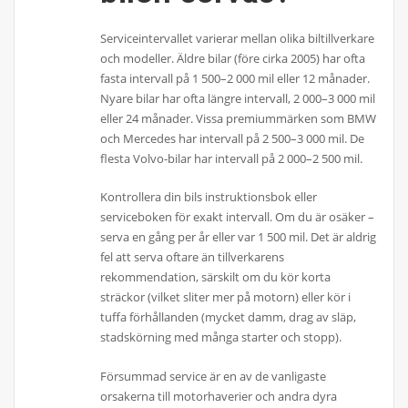
Serviceintervallet varierar mellan olika biltillverkare
och modeller. Äldre bilar (före cirka 2005) har ofta
fasta intervall på 1 500–2 000 mil eller 12 månader.
Nyare bilar har ofta längre intervall, 2 000–3 000 mil
eller 24 månader. Vissa premiummärken som BMW
och Mercedes har intervall på 2 500–3 000 mil. De
flesta Volvo-bilar har intervall på 2 000–2 500 mil.
Kontrollera din bils instruktionsbok eller
serviceboken för exakt intervall. Om du är osäker –
serva en gång per år eller var 1 500 mil. Det är aldrig
fel att serva oftare än tillverkarens
rekommendation, särskilt om du kör korta
sträckor (vilket sliter mer på motorn) eller kör i
tuffa förhållanden (mycket damm, drag av släp,
stadskörning med många starter och stopp).
Försummad service är en av de vanligaste
orsakerna till motorhaverier och andra dyra