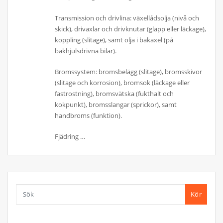
Transmission och drivlina: växellådsolja (nivå och
skick), drivaxlar och drivknutar (glapp eller läckage),
koppling (slitage), samt olja i bakaxel (på
bakhjulsdrivna bilar).
Bromssystem: bromsbelägg (slitage), bromsskivor
(slitage och korrosion), bromsok (läckage eller
fastrostning), bromsvätska (fukthalt och
kokpunkt), bromsslangar (sprickor), samt
handbroms (funktion).
Fjädring …
Kör