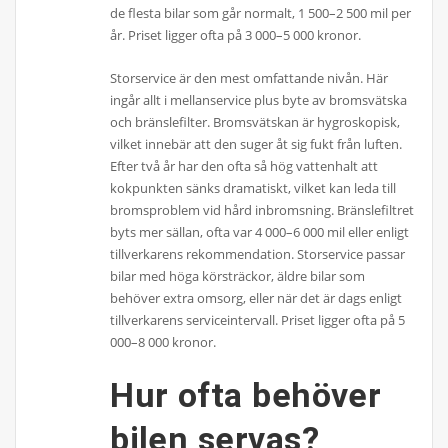
de flesta bilar som går normalt, 1 500–2 500 mil per
år. Priset ligger ofta på 3 000–5 000 kronor.
Storservice är den mest omfattande nivån. Här
ingår allt i mellanservice plus byte av bromsvätska
och bränslefilter. Bromsvätskan är hygroskopisk,
vilket innebär att den suger åt sig fukt från luften.
Efter två år har den ofta så hög vattenhalt att
kokpunkten sänks dramatiskt, vilket kan leda till
bromsproblem vid hård inbromsning. Bränslefiltret
byts mer sällan, ofta var 4 000–6 000 mil eller enligt
tillverkarens rekommendation. Storservice passar
bilar med höga körsträckor, äldre bilar som
behöver extra omsorg, eller när det är dags enligt
tillverkarens serviceintervall. Priset ligger ofta på 5
000–8 000 kronor.
Hur ofta behöver
bilen servas?