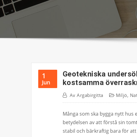
Geotekniska undersök
1
kostsamma överrask
Jun
Av
Argabirgitta
Miljö
,
Na
Många som ska bygga nytt hus el
betydelsen av att förstå sin to
stabil och bärkraftig bara för a