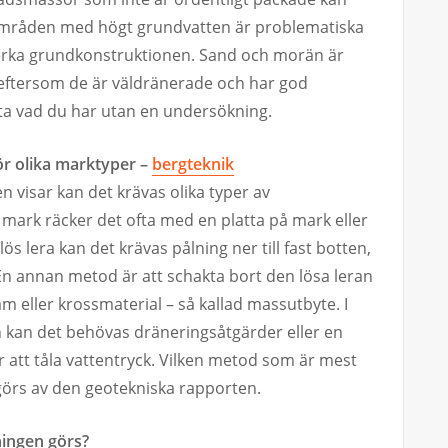
områden med högt grundvatten är problematiska
erka grundkonstruktionen. Sand och morän är
ftersom de är väldränerade och har god
ta vad du har utan en undersökning.
r olika marktyper –
bergteknik
visar kan det krävas olika typer av
 mark räcker det ofta med en platta på mark eller
s lera kan det krävas pålning ner till fast botten,
 En annan metod är att schakta bort den lösa leran
 eller krossmaterial – så kallad massutbyte. I
kan det behövas dräneringsåtgärder eller en
att tåla vattentryck. Vilken metod som är mest
görs av den geotekniska rapporten.
ingen görs?