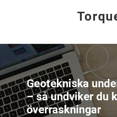
Hoppa
till
Torqu
innehåll
Geotekniska unde
– så undviker du
överraskningar