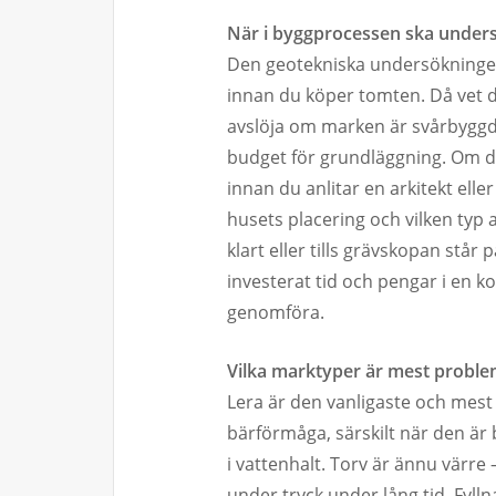
När i byggprocessen ska under
Den geotekniska undersökningen 
innan du köper tomten. Då vet d
avslöja om marken är svårbyggd,
budget för grundläggning. Om 
innan du anlitar en arkitekt ell
husets placering och vilken typ a
klart eller tills grävskopan står
investerat tid och pengar i en k
genomföra.
Vilka marktyper är mest proble
Lera är den vanligaste och mest
bärförmåga, särskilt när den är 
i vattenhalt. Torv är ännu värre
under tryck under lång tid. Fyl