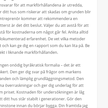
svarar för att markförhållandena är utredda,
är ditt hus som riskerar att skadas om grunden blir
byggentreprenör kommer att rekommendera en
rst är det ditt beslut. Väljer du att avstå för att
tå för kostnaderna om något går fel. Anlita alltid
 dokumenterad erfarenhet. De vet vilka metoder
t och kan ge dig en rapport som du kan lita på. Be
ekt i liknande markförhållanden.
gen onödig byråkratisk formalia – det är ett
säkert. Den ger dig svar på frågor om markens
landen och lämplig grundläggningsmetod. Den
ma överraskningar och ger dig underlag för att
 priset. Kostnaden för undersökningen är låg
t ditt hus står stabilt i generationer. Gör den
minstone innan du börjar bygga. Din framtida jag