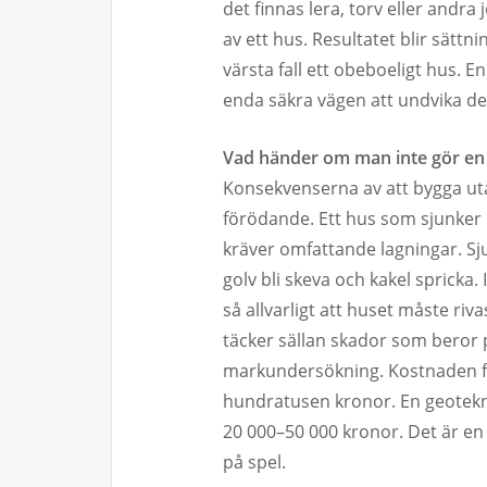
det finnas lera, torv eller andra
av ett hus. Resultatet blir sättn
värsta fall ett obeboeligt hus. 
enda säkra vägen att undvika d
Vad händer om man inte gör e
Konsekvenserna av att bygga uta
förödande. Ett hus som sjunker 
kräver omfattande lagningar. Sj
golv bli skeva och kakel spricka.
så allvarligt att huset måste ri
täcker sällan skador som beror på
markundersökning. Kostnaden för 
hundratusen kronor. En geotekn
20 000–50 000 kronor. Det är en
på spel.