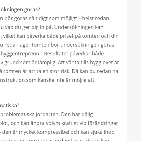
sökningen göras?
bör göras så tidigt som möjligt – helst redan
u vad du ger dig in på. Undersökningen kan
 vilket kan påverka både priset på tomten och din
du redan äger tomten bör undersökningen göras
er byggentreprenör. Resultatet påverkar både
v grund som är lämplig. Att vänta tills bygglovet är
 på tomten är att ta en stor risk. Då kan du redan ha
onstruktion som kanske inte är möjlig att
matiska?
 problematiska jordarten. Den har dålig
blöt, och kan ändra volym kraftigt vid förändringar
 – den är mycket kompressibel och kan sjuka ihop
lnadsmassor som inte är ordentligt packade kan