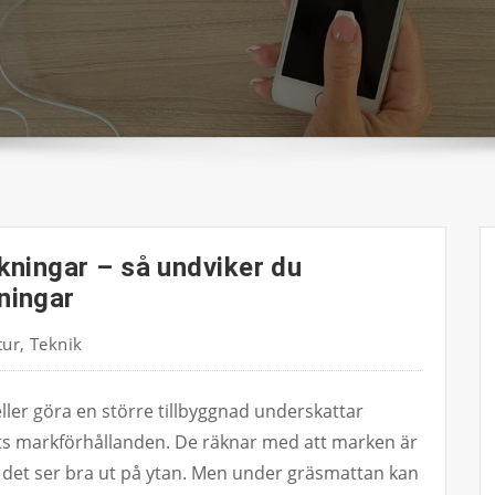
ningar – så undviker du
ningar
tur
,
Teknik
ler göra en större tillbyggnad underskattar
mts markförhållanden. De räknar med att marken är
tt det ser bra ut på ytan. Men under gräsmattan kan