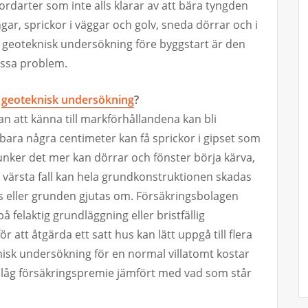
 jordarter som inte alls klarar av att bära tyngden
ingar, sprickor i väggar och golv, sneda dörrar och i
En geoteknisk undersökning före byggstart är den
essa problem.
n
geoteknisk undersökning
?
n att känna till markförhållandena kan bli
bara några centimeter kan få sprickor i gipset som
unker det mer kan dörrar och fönster börja kärva,
 I värsta fall kan hela grundkonstruktionen skadas
vas eller grunden gjutas om. Försäkringsbolagen
 felaktig grundläggning eller bristfällig
att åtgärda ett satt hus kan lätt uppgå till flera
isk undersökning för en normal villatomt kostar
 låg försäkringspremie jämfört med vad som står