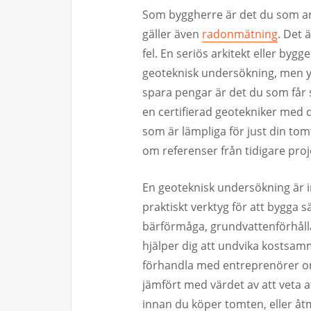
Som byggherre är det du som an
gäller även
radonmätning
. Det 
fel. En seriös arkitekt eller 
geoteknisk undersökning, men ytte
spara pengar är det du som får s
en certifierad geotekniker med
som är lämpliga för just din tom
om referenser från tidigare proj
En geoteknisk undersökning är in
praktiskt verktyg för att bygga 
bärförmåga, grundvattenförhål
hjälper dig att undvika kostsam
förhandla med entreprenörer om
jämfört med värdet av att veta at
innan du köper tomten, eller åt