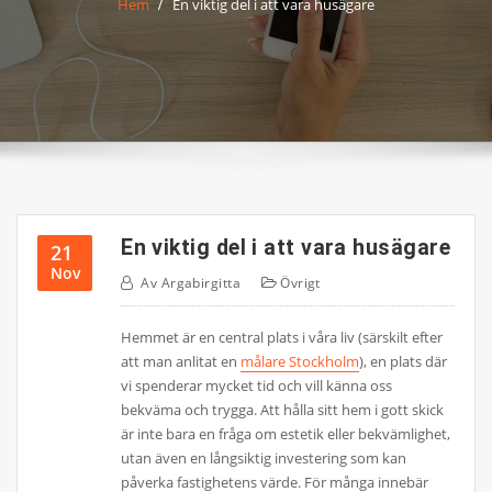
Hem
En viktig del i att vara husägare
En viktig del i att vara husägare
21
Nov
Av
Argabirgitta
Övrigt
Hemmet är en central plats i våra liv (särskilt efter
att man anlitat en
målare Stockholm
), en plats där
vi spenderar mycket tid och vill känna oss
bekväma och trygga. Att hålla sitt hem i gott skick
är inte bara en fråga om estetik eller bekvämlighet,
utan även en långsiktig investering som kan
påverka fastighetens värde. För många innebär