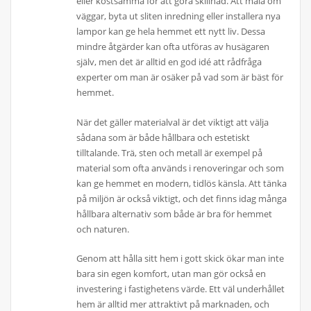
eller kostsamma för att göra skillnad. Att måla om
väggar, byta ut sliten inredning eller installera nya
lampor kan ge hela hemmet ett nytt liv. Dessa
mindre åtgärder kan ofta utföras av husägaren
själv, men det är alltid en god idé att rådfråga
experter om man är osäker på vad som är bäst för
hemmet.
När det gäller materialval är det viktigt att välja
sådana som är både hållbara och estetiskt
tilltalande. Trä, sten och metall är exempel på
material som ofta används i renoveringar och som
kan ge hemmet en modern, tidlös känsla. Att tänka
på miljön är också viktigt, och det finns idag många
hållbara alternativ som både är bra för hemmet
och naturen.
Genom att hålla sitt hem i gott skick ökar man inte
bara sin egen komfort, utan man gör också en
investering i fastighetens värde. Ett väl underhållet
hem är alltid mer attraktivt på marknaden, och