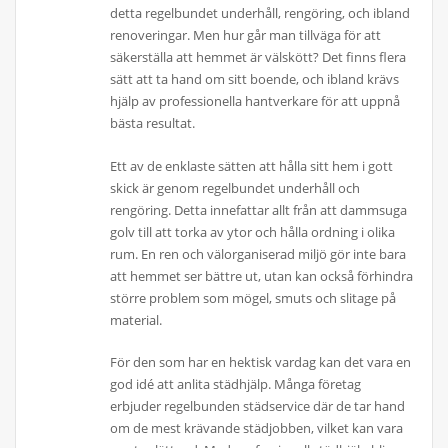
detta regelbundet underhåll, rengöring, och ibland
renoveringar. Men hur går man tillväga för att
säkerställa att hemmet är välskött? Det finns flera
sätt att ta hand om sitt boende, och ibland krävs
hjälp av professionella hantverkare för att uppnå
bästa resultat.
Ett av de enklaste sätten att hålla sitt hem i gott
skick är genom regelbundet underhåll och
rengöring. Detta innefattar allt från att dammsuga
golv till att torka av ytor och hålla ordning i olika
rum. En ren och välorganiserad miljö gör inte bara
att hemmet ser bättre ut, utan kan också förhindra
större problem som mögel, smuts och slitage på
material.
För den som har en hektisk vardag kan det vara en
god idé att anlita städhjälp. Många företag
erbjuder regelbunden städservice där de tar hand
om de mest krävande städjobben, vilket kan vara