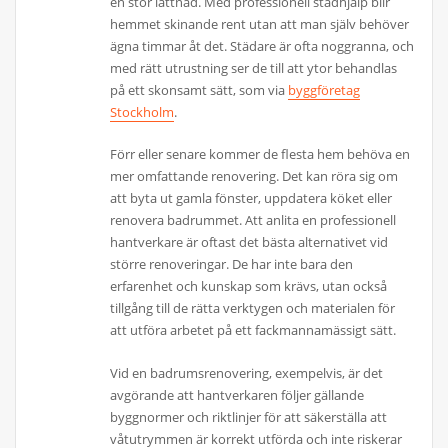
en stor lättnad. Med professionell städhjälp blir
hemmet skinande rent utan att man själv behöver
ägna timmar åt det. Städare är ofta noggranna, och
med rätt utrustning ser de till att ytor behandlas
på ett skonsamt sätt, som via
byggföretag
Stockholm
.
Förr eller senare kommer de flesta hem behöva en
mer omfattande renovering. Det kan röra sig om
att byta ut gamla fönster, uppdatera köket eller
renovera badrummet. Att anlita en professionell
hantverkare är oftast det bästa alternativet vid
större renoveringar. De har inte bara den
erfarenhet och kunskap som krävs, utan också
tillgång till de rätta verktygen och materialen för
att utföra arbetet på ett fackmannamässigt sätt.
Vid en badrumsrenovering, exempelvis, är det
avgörande att hantverkaren följer gällande
byggnormer och riktlinjer för att säkerställa att
våtutrymmen är korrekt utförda och inte riskerar