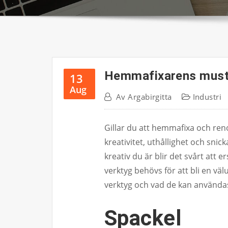
Hemmafixarens must
13
Aug
Av
Argabirgitta
Industri
Gillar du att hemmafixa och renov
kreativitet, uthållighet och snic
kreativ du är blir det svårt att e
verktyg behövs för att bli en v
verktyg och vad de kan användas 
Spackel