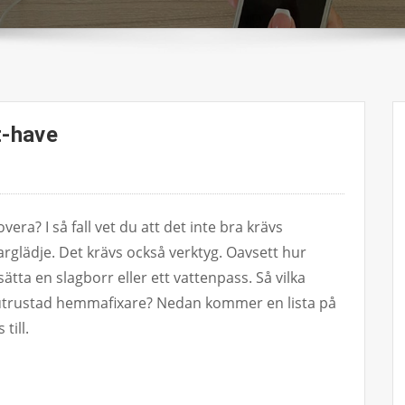
-have
era? I så fall vet du att det inte bra krävs
karglädje. Det krävs också verktyg. Oavsett hur
rsätta en slagborr eller ett vattenpass. Så vilka
älutrustad hemmafixare? Nedan kommer en lista på
till.