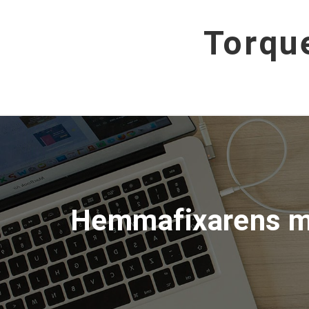
Hoppa
till
Torqu
innehåll
Hemmafixarens m