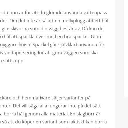
 du borrar för att du glömde använda vattenpass
 det. Om det inte är så att en mollyplugg ätit ett hål
n gipsskivorna som din vägg består av. Då kan det
borrhål att spackla över med en bra spackel. Glöm
nyggare finish! Spackel går självklart använda för
 vid tapetsering för att göra väggen som ska
 sätts upp.
ickare och hemmafixare säljer varianter på
nter. Det vill säga alla fungerar inte på det sätt
a borra hål genom alla material. En slagborr är
å så att du köper en variant som faktiskt kan borra