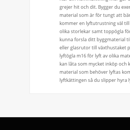
grejer hit och dit. Bygger du exem
material som är för tungt att bä
kommer en lyftutrustning väl til
olika storlekar samt toppögla för
kunna forsla ditt byggmaterial t
eller glasrutor till växthustaket
lyftögla m16 för lyft av olika mat
kan låta som mycket inköp och 
material som behöver lyftas kom
lyftkättingen så du slipper hyra l