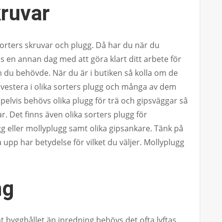
ruvar
 sorters skruvar och plugg. Då har du när du
ls en annan dag med att göra klart ditt arbete för
n du behövde. När du är i butiken så kolla om de
nvestera i olika sorters plugg och många av dem
mpelvis behövs olika plugg för trä och gipsväggar så
r. Det finns även olika sorters plugg för
 eller mollyplugg samt olika gipsankare. Tänk på
 upp har betydelse för vilket du väljer. Mollyplugg
ng
 bygghållet än inredning behövs det ofta lyftas