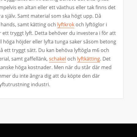
pelvis en altan eller ett växthus eller tak finns det
ra själv. Samt material som ska högt upp. Då
l hands, samt kätting och
lyftkrok
och lyftöglor i
 ett tryggt lyft. Detta behöver du investera i för att
ill höga höjder eller lyfta tunga saker såsom betong
 på ett tryggt sätt. Du kan behöva lyftögla m6 och
erial, samt gaffellänk,
schakel
och
lyftkätting
. Det
kanske höga kostnader. Men när du står där med
mer du inte ångra dig att du köpte den där
yftutrustning industri.