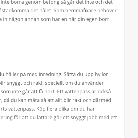
t inte borra genom betong så går det inte och det
n åstadkomma det hålet. Som hemmafixare behöver
lla in någon annan som har en när din egen borr
du håller på med inredning. Sätta du upp hyllor
t blir snyggt och rakt, speciellt om du använder
om inte går att få bort. Ett vattenpass är också
, då du kan mäta så att allt blir rakt och därmed
orts vattenpass. Köp flera olika om du har
ering för att du lättare gör ett snyggt jobb med ett