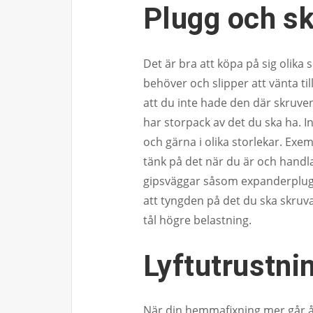
Plugg och sk
Det är bra att köpa på sig olika
behöver och slipper att vänta til
att du inte hade den där skruve
har storpack av det du ska ha. I
och gärna i olika storlekar. Exe
tänk på det när du är och handla
gipsväggar såsom expanderplugg
att tyngden på det du ska skruva
tål högre belastning.
Lyftutrustni
När din hemmafixning mer går åt