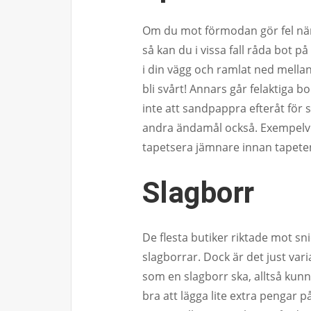
Om du mot förmodan gör fel när
så kan du i vissa fall råda bot på
i din vägg och ramlat ned mella
bli svårt! Annars går felaktiga 
inte att sandpappra efteråt för s
andra ändamål också. Exempelvis
tapetsera jämnare innan tapeten
Slagborr
De flesta butiker riktade mot sn
slagborrar. Dock är det just varia
som en slagborr ska, alltså kunn
bra att lägga lite extra pengar p