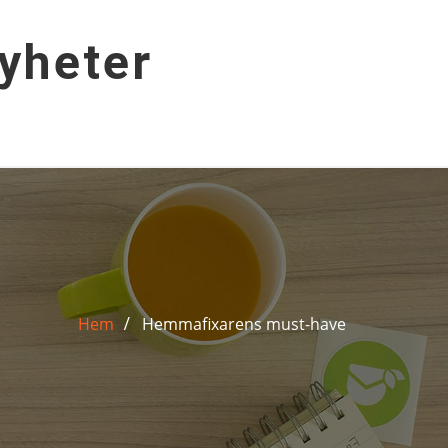
yheter
Hem
Hemmafixarens must-have