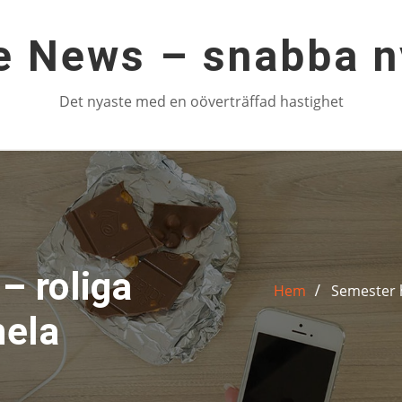
e News – snabba n
Det nyaste med en oöverträffad hastighet
 roliga
Hem
Semester 
hela