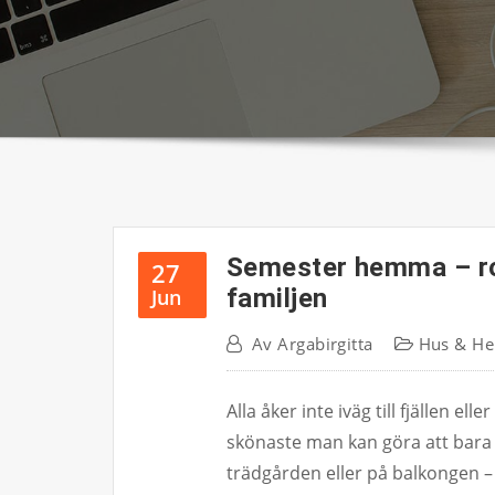
Semester hemma – ro
27
familjen
Jun
Av
Argabirgitta
Hus & H
Alla åker inte iväg till fjällen e
skönaste man kan göra att bara v
trädgården eller på balkongen –