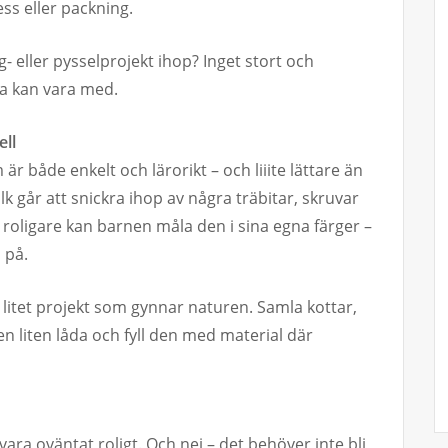
ss eller packning.
g- eller pysselprojekt ihop? Inget stort och
lla kan vara med.
ell
är både enkelt och lärorikt – och liiite lättare än
olk går att snickra ihop av några träbitar, skruvar
u roligare kan barnen måla den i sina egna färger –
 på.
nt litet projekt som gynnar naturen. Samla kottar,
 liten låda och fyll den med material där
ara oväntat roligt. Och nej – det behöver inte bli