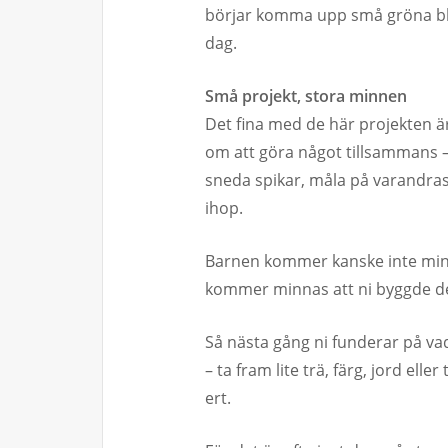
börjar komma upp små gröna blad,
dag.
Små projekt, stora minnen
Det fina med de här projekten är
om att göra något tillsammans 
sneda spikar, måla på varandras
ihop.
Barnen kommer kanske inte minn
kommer minnas att ni byggde den 
Så nästa gång ni funderar på v
– ta fram lite trä, färg, jord ell
ert.