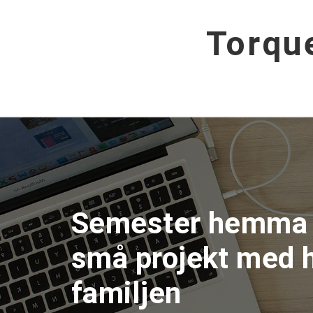
Hoppa
till
Torqu
innehåll
Semester hemma –
små projekt med 
familjen