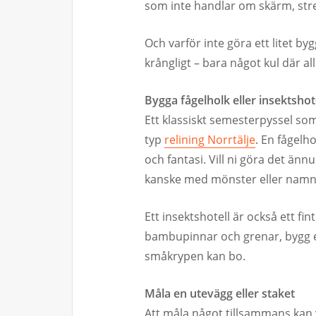
som inte handlar om skärm, stre
Och varför inte göra ett litet byg
krångligt – bara något kul där a
Bygga fågelholk eller insektshot
Ett klassiskt semesterpyssel som 
typ
relining Norrtälje
. En fågelh
och fantasi. Vill ni göra det änn
kanske med mönster eller namn
Ett insektshotell är också ett fi
bambupinnar och grenar, bygg en
småkrypen kan bo.
Måla en utevägg eller staket
Att måla något tillsammans kan v