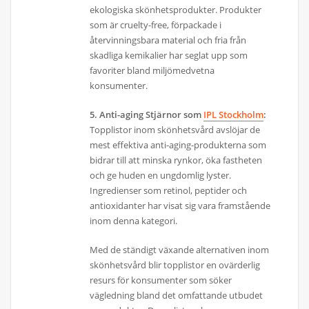
ekologiska skönhetsprodukter. Produkter
som är cruelty-free, förpackade i
återvinningsbara material och fria från
skadliga kemikalier har seglat upp som
favoriter bland miljömedvetna
konsumenter.
5. Anti-aging Stjärnor som
IPL Stockholm
:
Topplistor inom skönhetsvård avslöjar de
mest effektiva anti-aging-produkterna som
bidrar till att minska rynkor, öka fastheten
och ge huden en ungdomlig lyster.
Ingredienser som retinol, peptider och
antioxidanter har visat sig vara framstående
inom denna kategori.
Med de ständigt växande alternativen inom
skönhetsvård blir topplistor en ovärderlig
resurs för konsumenter som söker
vägledning bland det omfattande utbudet