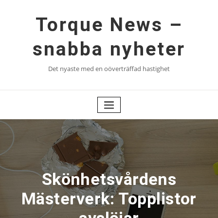
Hoppa
till
Torque News –
innehåll
snabba nyheter
Det nyaste med en oöverträffad hastighet
Skönhetsvårdens
Mästerverk: Topplistor