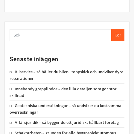
Kör
Senaste inläggen
Bilservice – så håller du bilen i toppskick och undviker dyra
reparationer
Innebandy grepplindor – den lilla detaljen som gör stor
skillnad
Geotekniska undersökningar – så undviker du kostsamma
överraskningar
Affärsjuridik – så bygger du ett juridiskt hållbart företag
Schaktarbeten – grunden för alla byggprojekt utomhus