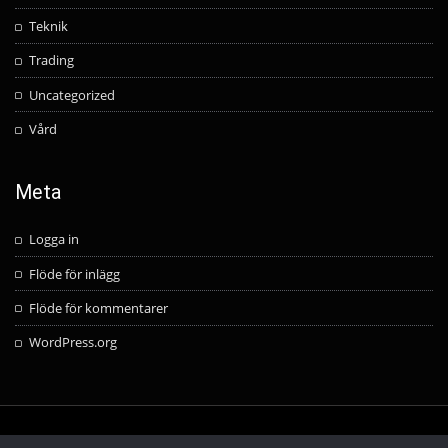
Teknik
Trading
Uncategorized
Vård
Meta
Logga in
Flöde för inlägg
Flöde för kommentarer
WordPress.org
Copyright © 2025 | Powered by
WordPress
|
Aasta Blog theme by
ThemeArile