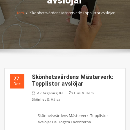
avslöjar
Hem
Skönhetsvårdens Mästerverk: Topplistor avslöjar
Skönhetsvårdens Mästerverk:
27
Topplistor avslöjar
Dec
Av
Argabirgitta
Hus & Hem
,
Skönhet & Hälsa
Skönhetsvårdens Mästerverk: Topplistor
avslöjar De Högsta Favoriterna