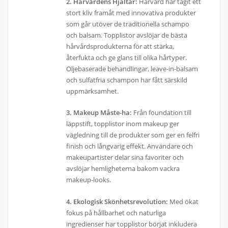
2. Hårvårdens Hjältar:
Hårvård har tagit ett
stort kliv framåt med innovativa produkter
som går utöver de traditionella schampo
och balsam. Topplistor avslöjar de bästa
hårvårdsprodukterna för att stärka,
återfukta och ge glans till olika hårtyper.
Oljebaserade behandlingar, leave-in-balsam
och sulfatfria schampon har fått särskild
uppmärksamhet.
3. Makeup Måste-ha:
Från foundation till
läppstift, topplistor inom makeup ger
vägledning till de produkter som ger en felfri
finish och långvarig effekt. Användare och
makeupartister delar sina favoriter och
avslöjar hemligheterna bakom vackra
makeup-looks.
4. Ekologisk Skönhetsrevolution:
Med ökat
fokus på hållbarhet och naturliga
ingredienser har topplistor börjat inkludera