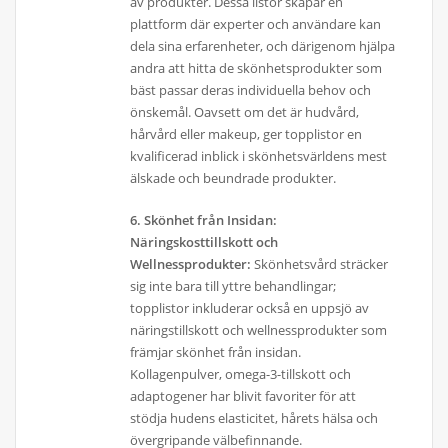
av produkter. Dessa listor skapar en
plattform där experter och användare kan
dela sina erfarenheter, och därigenom hjälpa
andra att hitta de skönhetsprodukter som
bäst passar deras individuella behov och
önskemål. Oavsett om det är hudvård,
hårvård eller makeup, ger topplistor en
kvalificerad inblick i skönhetsvärldens mest
älskade och beundrade produkter.
6. Skönhet från Insidan:
Näringskosttillskott och
Wellnessprodukter:
Skönhetsvård sträcker
sig inte bara till yttre behandlingar;
topplistor inkluderar också en uppsjö av
näringstillskott och wellnessprodukter som
främjar skönhet från insidan.
Kollagenpulver, omega-3-tillskott och
adaptogener har blivit favoriter för att
stödja hudens elasticitet, hårets hälsa och
övergripande välbefinnande.