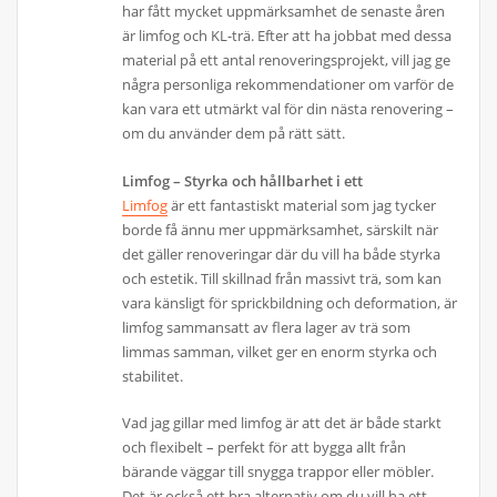
har fått mycket uppmärksamhet de senaste åren
är limfog och KL-trä. Efter att ha jobbat med dessa
material på ett antal renoveringsprojekt, vill jag ge
några personliga rekommendationer om varför de
kan vara ett utmärkt val för din nästa renovering –
om du använder dem på rätt sätt.
Limfog – Styrka och hållbarhet i ett
Limfog
är ett fantastiskt material som jag tycker
borde få ännu mer uppmärksamhet, särskilt när
det gäller renoveringar där du vill ha både styrka
och estetik. Till skillnad från massivt trä, som kan
vara känsligt för sprickbildning och deformation, är
limfog sammansatt av flera lager av trä som
limmas samman, vilket ger en enorm styrka och
stabilitet.
Vad jag gillar med limfog är att det är både starkt
och flexibelt – perfekt för att bygga allt från
bärande väggar till snygga trappor eller möbler.
Det är också ett bra alternativ om du vill ha ett