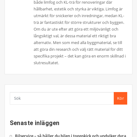
både limfog och KL-trä för renoveringar där
hållbarhet, estetik och styrka är viktiga. Limfog är
utmärkt för snickerier och inredningar, medan KL-
trä är fantastiskt för större strukturer och byggen.
Om du är ute efter att göra ett miljövänligt och
långsiktigt val, är dessa material ett riktigt bra
alternativ. Men som med alla byggmaterial, se till
att göra din research och välj rätt material för ditt
specifika projekt – det kan göra en enorm skillnad i
slutresultatet.
Kör
Senaste inläggen
Bilservice – så håller du bilen i toppskick och undviker dyra