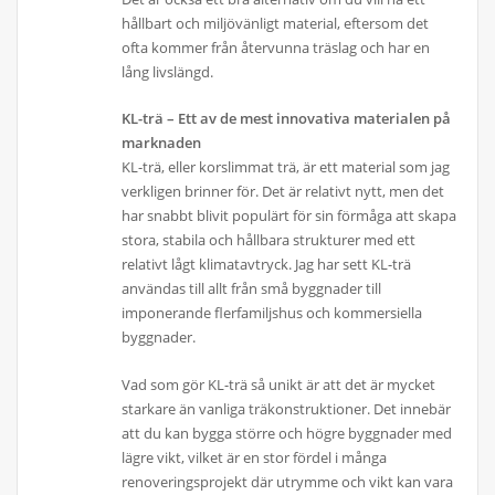
hållbart och miljövänligt material, eftersom det
ofta kommer från återvunna träslag och har en
lång livslängd.
KL-trä – Ett av de mest innovativa materialen på
marknaden
KL-trä, eller korslimmat trä, är ett material som jag
verkligen brinner för. Det är relativt nytt, men det
har snabbt blivit populärt för sin förmåga att skapa
stora, stabila och hållbara strukturer med ett
relativt lågt klimatavtryck. Jag har sett KL-trä
användas till allt från små byggnader till
imponerande flerfamiljshus och kommersiella
byggnader.
Vad som gör KL-trä så unikt är att det är mycket
starkare än vanliga träkonstruktioner. Det innebär
att du kan bygga större och högre byggnader med
lägre vikt, vilket är en stor fördel i många
renoveringsprojekt där utrymme och vikt kan vara