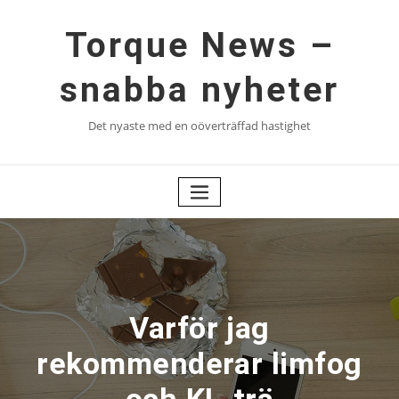
Hoppa
till
Torque News –
innehåll
snabba nyheter
Det nyaste med en oöverträffad hastighet
Varför jag
rekommenderar limfog