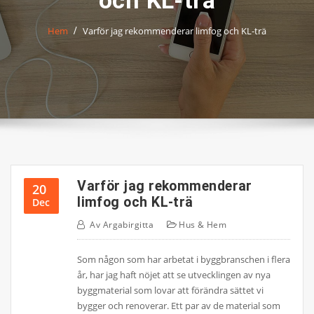
och KL-trä
Hem
Varför jag rekommenderar limfog och KL-trä
Varför jag rekommenderar
20
limfog och KL-trä
Dec
Av
Argabirgitta
Hus & Hem
Som någon som har arbetat i byggbranschen i flera
år, har jag haft nöjet att se utvecklingen av nya
byggmaterial som lovar att förändra sättet vi
bygger och renoverar. Ett par av de material som