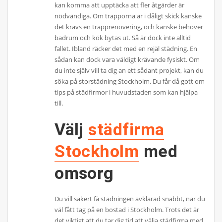
kan komma att upptäcka att fler åtgärder är
nödvändiga. Om trapporna är i dåligt skick kanske
det krävs en trapprenovering, och kanske behöver
badrum och kök bytas ut. Så är dock inte alltid
fallet. Ibland räcker det med en rejäl städning. En
sådan kan dock vara väldigt krävande fysiskt. Om
du inte själv vill ta dig an ett sådant projekt, kan du
söka på storstädning Stockholm. Du får då gott om
tips på städfirmor i huvudstaden som kan hjälpa
till.
Välj
städfirma
Stockholm
med
omsorg
Du vill säkert få städningen avklarad snabbt, när du
väl fått tag på en bostad i Stockholm. Trots det är
det viktigt att du tar dig tid att välja städfirma med