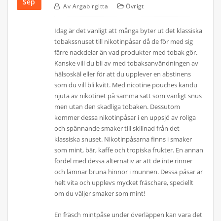
Sep
Av
Argabirgitta
Övrigt
Idag är det vanligt att många byter ut det klassiska
tobakssnuset till nikotinpåsar då de för med sig
färre nackdelar än vad produkter med tobak gör.
Kanske vill du bli av med tobaksanvändningen av
hälsoskäl eller för att du upplever en abstinens
som du vill bli kvitt. Med nicotine pouches kandu
njuta av nikotinet på samma sätt som vanligt snus
men utan den skadliga tobaken. Dessutom
kommer dessa nikotinpåsar i en uppsjö av roliga
och spännande smaker till skillnad från det
klassiska snuset. Nikotinpåsarna finns i smaker
som mint, bär, kaffe och tropiska frukter. En annan
fördel med dessa alternativ är att de inte rinner
och lämnar bruna hinnor i munnen. Dessa påsar är
helt vita och upplevs mycket fräschare, speciellt
om du väljer smaker som mint!
En fräsch mintpåse under överläppen kan vara det