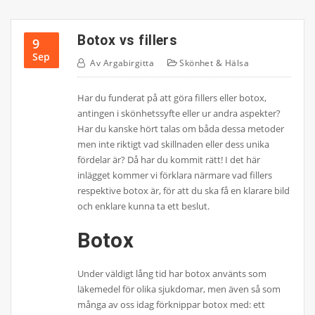
Botox vs fillers
9
Sep
Av
Argabirgitta
Skönhet & Hälsa
Har du funderat på att göra fillers eller botox,
antingen i skönhetssyfte eller ur andra aspekter?
Har du kanske hört talas om båda dessa metoder
men inte riktigt vad skillnaden eller dess unika
fördelar är? Då har du kommit rätt! I det här
inlägget kommer vi förklara närmare vad fillers
respektive botox är, för att du ska få en klarare bild
och enklare kunna ta ett beslut.
Botox
Under väldigt lång tid har botox använts som
läkemedel för olika sjukdomar, men även så som
många av oss idag förknippar botox med: ett