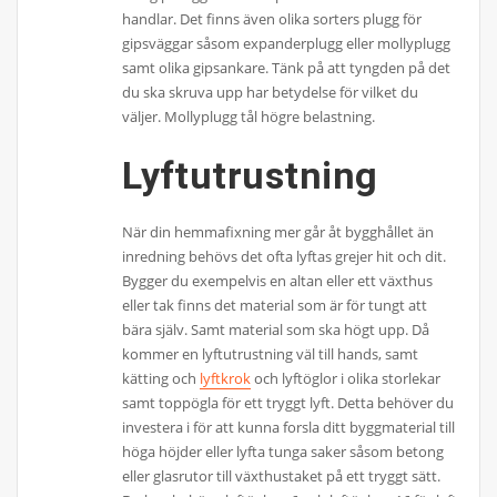
handlar. Det finns även olika sorters plugg för
gipsväggar såsom expanderplugg eller mollyplugg
samt olika gipsankare. Tänk på att tyngden på det
du ska skruva upp har betydelse för vilket du
väljer. Mollyplugg tål högre belastning.
Lyftutrustning
När din hemmafixning mer går åt bygghållet än
inredning behövs det ofta lyftas grejer hit och dit.
Bygger du exempelvis en altan eller ett växthus
eller tak finns det material som är för tungt att
bära själv. Samt material som ska högt upp. Då
kommer en lyftutrustning väl till hands, samt
kätting och
lyftkrok
och lyftöglor i olika storlekar
samt toppögla för ett tryggt lyft. Detta behöver du
investera i för att kunna forsla ditt byggmaterial till
höga höjder eller lyfta tunga saker såsom betong
eller glasrutor till växthustaket på ett tryggt sätt.