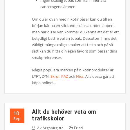
Ingen skadlig tobak som kan innehålla
cancerogena ämnen
Om du är ovan med nikotinpåsar kan du till en
början känna en stickande känsla under läppen,
men när du är van kommer du känna att det är ett
betydligt bättre val än tobak. Dessutom finns det
väldigt många roliga smaker att testa och på så
sätt kan du hitta din egen favorit som passar dina
smakpreferenser.
Några populära märken på nikotinprodukter är
LYFT, ZYN,
Skruf
,
PAZ
och
Nixs
. Alla dessa går att
köpa online!…
Allt du behöver veta om
10
trafikskolor
Sep
Av
Argabirgitta
Fritid