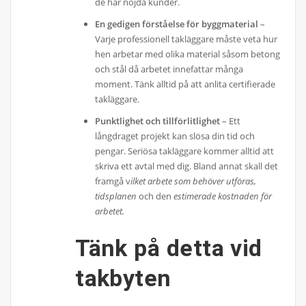
de har nöjda kunder.
En gedigen förståelse för byggmaterial
–
Varje professionell takläggare måste veta hur
hen arbetar med olika material såsom betong
och stål då arbetet innefattar många
moment. Tänk alltid på att anlita certifierade
takläggare.
Punktlighet och tillförlitlighet
– Ett
långdraget projekt kan slösa din tid och
pengar. Seriösa takläggare kommer alltid att
skriva ett avtal med dig. Bland annat skall det
framgå v
ilket arbete som behöver utföras,
tidsplanen
och den
estimerade kostnaden för
arbetet.
Tänk på detta vid
takbyten