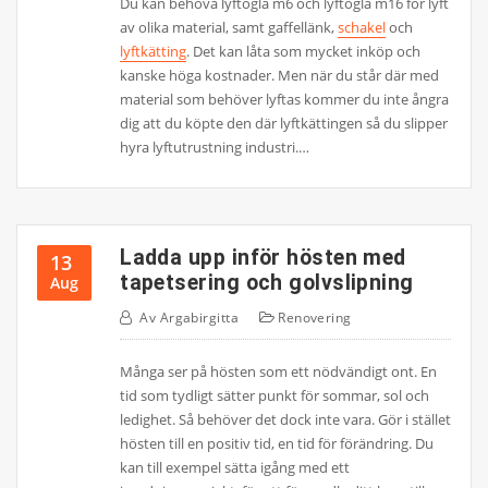
Du kan behöva lyftögla m6 och lyftögla m16 för lyft
av olika material, samt gaffellänk,
schakel
och
lyftkätting
. Det kan låta som mycket inköp och
kanske höga kostnader. Men när du står där med
material som behöver lyftas kommer du inte ångra
dig att du köpte den där lyftkättingen så du slipper
hyra lyftutrustning industri.…
Ladda upp inför hösten med
13
tapetsering och golvslipning
Aug
Av
Argabirgitta
Renovering
Många ser på hösten som ett nödvändigt ont. En
tid som tydligt sätter punkt för sommar, sol och
ledighet. Så behöver det dock inte vara. Gör i stället
hösten till en positiv tid, en tid för förändring. Du
kan till exempel sätta igång med ett