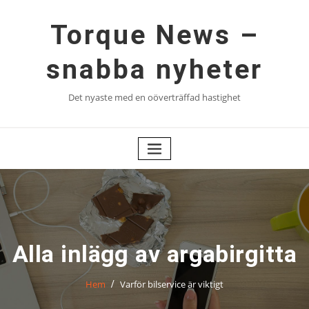
Hoppa
till
Torque News –
innehåll
snabba nyheter
Det nyaste med en oöverträffad hastighet
Alla inlägg av argabirgitta
Hem
Varför bilservice är viktigt