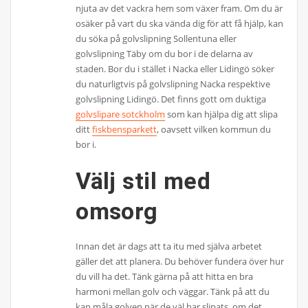
njuta av det vackra hem som växer fram. Om du är
osäker på vart du ska vända dig för att få hjälp, kan
du söka på golvslipning Sollentuna eller
golvslipning Täby om du bor i de delarna av
staden. Bor du i stället i Nacka eller Lidingö söker
du naturligtvis på golvslipning Nacka respektive
golvslipning Lidingö. Det finns gott om duktiga
golvslipare sotckholm
som kan hjälpa dig att slipa
ditt
fiskbensparkett
, oavsett vilken kommun du
bor i.
Välj stil med
omsorg
Innan det är dags att ta itu med själva arbetet
gäller det att planera. Du behöver fundera över hur
du vill ha det. Tänk gärna på att hitta en bra
harmoni mellan golv och väggar. Tänk på att du
kan måla golven när de väl har slipats, om det