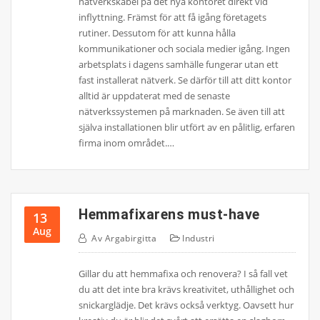
nätverkskabel på det nya kontoret direkt vid
inflyttning. Främst för att få igång företagets
rutiner. Dessutom för att kunna hålla
kommunikationer och sociala medier igång. Ingen
arbetsplats i dagens samhälle fungerar utan ett
fast installerat nätverk. Se därför till att ditt kontor
alltid är uppdaterat med de senaste
nätverkssystemen på marknaden. Se även till att
själva installationen blir utfört av en pålitlig, erfaren
firma inom området.…
Hemmafixarens must-have
13
Aug
Av
Argabirgitta
Industri
Gillar du att hemmafixa och renovera? I så fall vet
du att det inte bra krävs kreativitet, uthållighet och
snickarglädje. Det krävs också verktyg. Oavsett hur