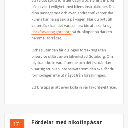
att ta det säkra före det osäkra och lämna in bilen
på service i enlighet med bilens instruktioner. Du,
dina passagerare och även andra trafikanter ska
kunna känna sig säkra på vägen. När du bytt till
vinterdäck kan det vara en bra ide att skaffa sig
däckförvaring göteborg
så du slipper ha däcken
hemma i förrådet.
Och i slutändan får du ingen försäkring utan
bilservice utfört av en bilverkstad Göteborg. Om
olyckan skulle vara framme och det i slutändan
visar sig att bilen inte servats som den ska, får du
förmodligen inte ut något från försäkringen.
Ett bra tips är att även kolla in vår favoritelektriker,
…
Fördelar med nikotinpåsar
17