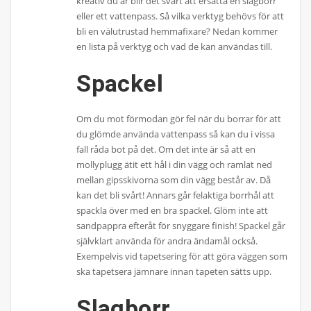
kreativ du är blir det svårt att ersätta en slagborr
eller ett vattenpass. Så vilka verktyg behövs för att
bli en välutrustad hemmafixare? Nedan kommer
en lista på verktyg och vad de kan användas till.
Spackel
Om du mot förmodan gör fel när du borrar för att
du glömde använda vattenpass så kan du i vissa
fall råda bot på det. Om det inte är så att en
mollyplugg ätit ett hål i din vägg och ramlat ned
mellan gipsskivorna som din vägg består av. Då
kan det bli svårt! Annars går felaktiga borrhål att
spackla över med en bra spackel. Glöm inte att
sandpappra efteråt för snyggare finish! Spackel går
självklart använda för andra ändamål också.
Exempelvis vid tapetsering för att göra väggen som
ska tapetsera jämnare innan tapeten sätts upp.
Slagborr