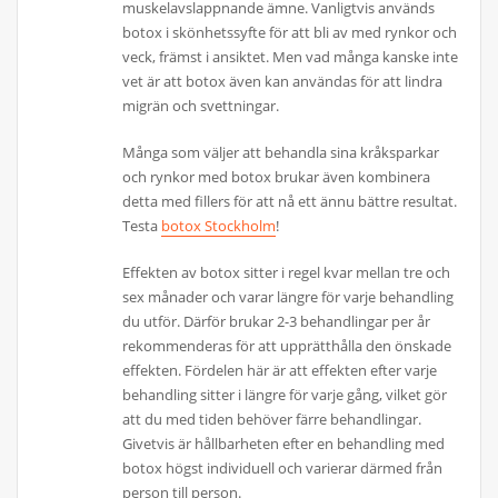
muskelavslappnande ämne. Vanligtvis används
botox i skönhetssyfte för att bli av med rynkor och
veck, främst i ansiktet. Men vad många kanske inte
vet är att botox även kan användas för att lindra
migrän och svettningar.
Många som väljer att behandla sina kråksparkar
och rynkor med botox brukar även kombinera
detta med fillers för att nå ett ännu bättre resultat.
Testa
botox Stockholm
!
Effekten av botox sitter i regel kvar mellan tre och
sex månader och varar längre för varje behandling
du utför. Därför brukar 2-3 behandlingar per år
rekommenderas för att upprätthålla den önskade
effekten. Fördelen här är att effekten efter varje
behandling sitter i längre för varje gång, vilket gör
att du med tiden behöver färre behandlingar.
Givetvis är hållbarheten efter en behandling med
botox högst individuell och varierar därmed från
person till person.